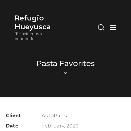
Refugio
Hueyusca
¡Te invitamos a
conocerlo!
Pasta Favorites
Client
AutoParts
Date
February, 2020